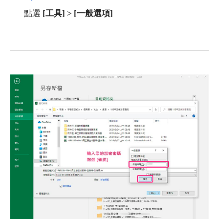
點選 
[工具] > [一般選項]