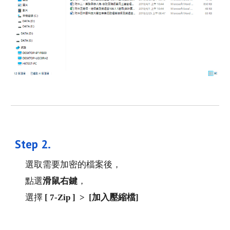
Step 
2
. 
選取需要加密的檔案後，
點選
滑鼠右鍵
，
選擇
 [ 7-Zip ]  >  [加入壓縮檔]