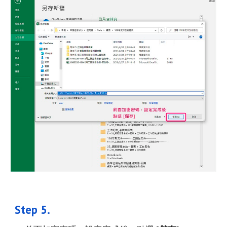
Step 
5
. 