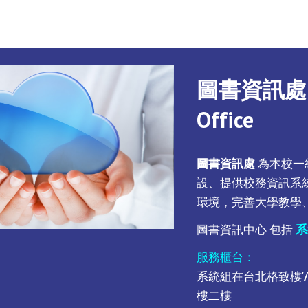
圖書資訊處 Lib
Office
圖書資訊處
為本校一
設、提供校務資訊系
環境，
完善大學
教學
圖書資訊中心 包括
系
服務櫃台：
系統組在台北格致樓7
樓二樓