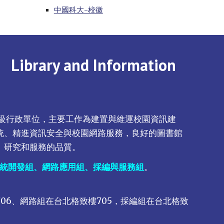
中國科大-校徽
rary and Information
級行政單位，
主要工作為建置
與維運
校園資訊建
統
、精進資訊安全與校園
網路
服務，良好的
圖書館
、研究和服務的品質。
統開發組、網路應用組、採編與服務組
。
06、網路組在台北格致樓705，採編組在台北格致