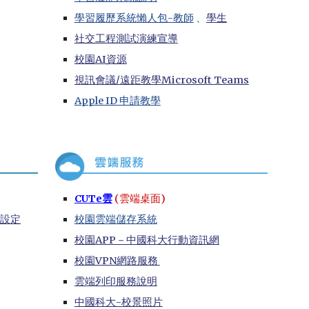
學習履歷系統
懶人包-教師
、
學生
社交工程測試演練宣導
校園AI資源
視訊會議/遠距教學Microsoft Teams
Apple ID 申請教學
CUTe雲
(雲端桌面)
全設定
校園雲端儲存系統
校園APP－中國科大行動資訊網
校園VPN網路服務
雲端列印服務說明
中國科大-校景照片