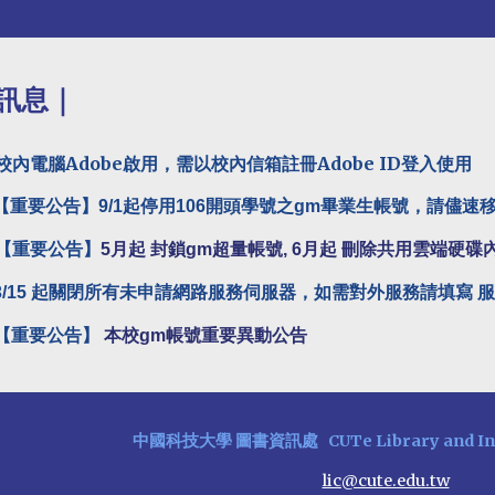
訊息｜
校內電腦Adobe啟用，需以校內信箱註冊Adobe ID登入使用
【重要公告】9/1起停用106開頭學號之gm畢業生帳號，請儘速
【重要公告】
5月起 封鎖gm超量帳號, 6月起 刪除共用雲端硬碟
3/15 起關閉所有未申請網路服務伺服器，如需對外服務請填寫 
【重要公告】
本校gm帳號重要異動公告
中國科技大學
圖書資訊處
CUTe
Library and I
lic@cute.edu.tw