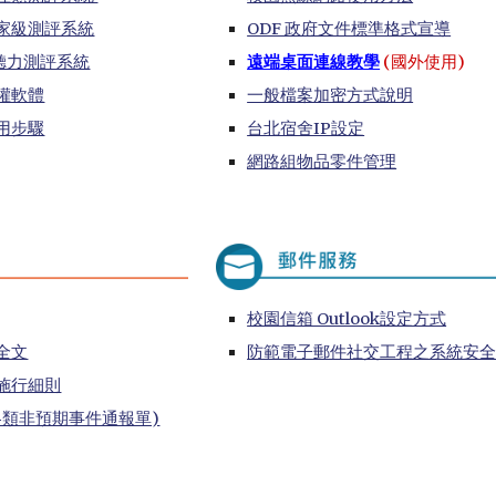
專家級測評系統
ODF 政府文件標準格式宣導​
文聽力測評系統
遠端桌面連線教學
(國外使用)
權軟體
一般檔案加密方式說明
用步驟
台北宿舍IP設定
網路組物品零件管理
校園信箱 Outlook設定方式
全文
防範電子郵件社交工程之系統安
施行細則
各類非預期事件通報單)