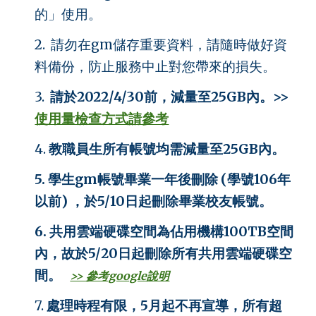
的」使用。
2. 請勿在gm儲存重要資料，
請隨時做好資
料備份，
防止服務中止對您帶來的損失。
3
.
請於2022/4/30前，減量至25GB內。
>>
使用量檢查方式請參考
4
.
教職員生所有帳號均需減量至25GB內。
5. 學生gm帳號畢業一年後刪除 (學號106年
以前) ，於5/10日起刪除畢業校友帳號。
6. 共用雲端硬碟空間為佔用機構100TB空間
內，故於5/20日起刪除所有
共用雲端硬碟空
間。
>> 參考google說明
7
.
處理時程有限，5月起不再宣導，所有超