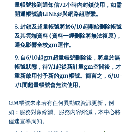
量帳號接到通知信72小時內封鎖使用，如需
開通帳號請LINE@與網路組聯繫。
8.
封鎖及超量帳號將於6/10起開始刪除帳號
及其雲端資料 (資料一經刪除將無法復原)，
避免影響全校gm運作。
9. 自6/10起gm超量帳號刪除後，將處於無
帳號狀態，待7/1起從新計量gm空間後，才
重新啟用付予新的gm帳號。簡言之，6/10-
7/1間超量帳號會無法使用。
GM帳號
未來若有任何異動或資訊更新，例
如：服務對象縮減、服務內容縮減，本中心將
儘速宣導周知。