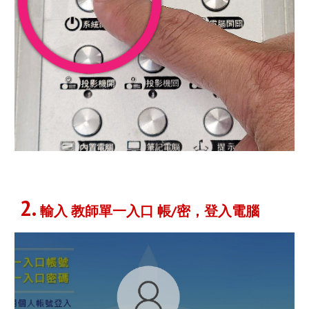
2
.
輸入 教師
單一入口 帳/密
，登入電腦