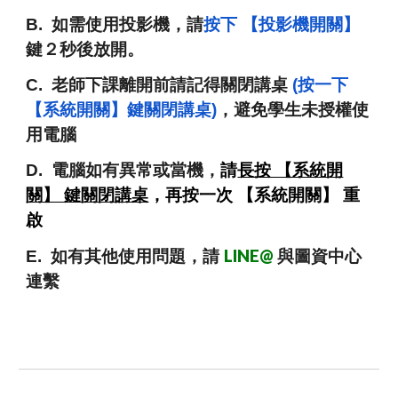
B. 如需使用投影機，請
按下
【投影機開關】
鍵２秒後放開。
C. 老師
下課離開前請記得關閉講桌
(按一下
【系統開關】鍵關閉講桌)
，避免學生未授權使
用電腦
D.
電腦
如有異常或當機
，
請
長按 【系統開
關】 鍵關閉講桌
，再按一次 【系統開關】 重
啟
LINE@
E. 如有其他使用問題，請
與圖資中心
連繫