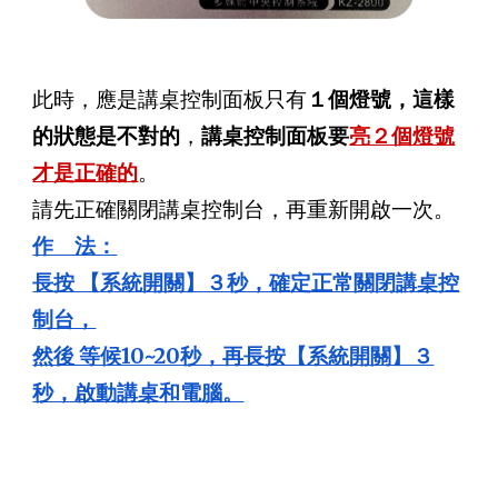
此時，應是講桌控制面板只有
１個燈號，這樣
的狀態是不對的
，
講桌控制面板要
亮２個燈號
才是正確的
。
請先正確關閉講桌控制台，再重新開啟一次。
作 法：
長按 【系統開關】３秒，確定正常關閉講桌控
制台，
然後 等候10~20秒，再長按【系統開關】３
秒，啟動講桌和電腦。