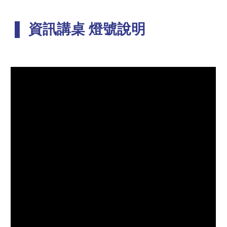
▌
資訊講桌
燈號說明