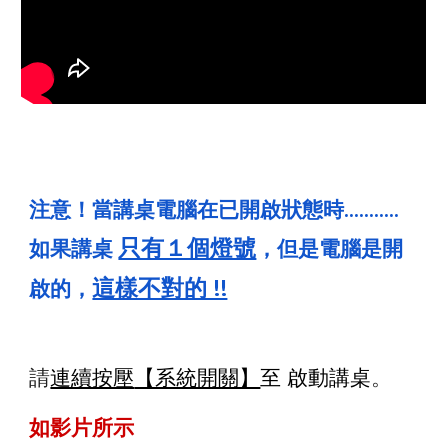
注意！當講桌電腦在已開啟狀態時...........
只有１個燈號
如果
講桌
，但是電腦是開
這樣不對的 !!
啟的，
請
連續按壓
【系統開關】
至 啟動講桌
。
如影片所示